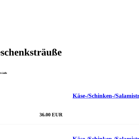
schenksträuße
träuße
Käse-/Schinken-/Salamist
36.00 EUR
Käse-/Schinken-/Salamist