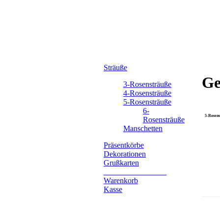
Sträuße
Ge
3-Rosensträuße
4-Rosensträuße
5-Rosensträuße
6-
5-Rosens
Rosensträuße
Manschetten
Präsentkörbe
Dekorationen
Grußkarten
________________
Warenkorb
Kasse